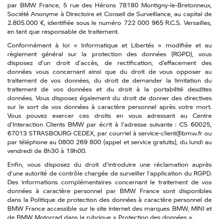
par BMW France, 5 rue des Hérons 78180 Montigny-le-Bretonneux,
Société Anonyme à Directoire et Conseil de Surveillance, au capital de
2.805.000 €, identifiée sous le numéro 722 000 965 R.C.S. Versailles,
en tant que responsable de traitement.
Conformément à loi « Informatique et Libertés » modifiée et au
règlement général sur la protection des données (RGPD), vous
disposez d’un droit d’accès, de rectification, d’effacement des
données vous concernant ainsi que du droit de vous opposer au
traitement de vos données, du droit de demander la limitation du
traitement de vos données et du droit à la portabilité desdites
données. Vous disposez également du droit de donner des directives
sur le sort de vos données à caractère personnel après votre mort.
Vous pouvez exercer ces droits en vous adressant au Centre
d’Interaction Clients BMW par écrit à l’adresse suivante : CS 60025,
67013 STRASBOURG CEDEX, par courriel à service-client@bmw.fr ou
par téléphone au 0800 269 800 (appel et service gratuits), du lundi au
vendredi de 8h30 à 19h00.
Enfin, vous disposez du droit d’introduire une réclamation auprès
d’une autorité de contrôle chargée de surveiller l’application du RGPD.
Des informations complémentaires concernant le traitement de vos
données à caractère personnel par BMW France sont disponibles
dans la Politique de protection des données à caractère personnel de
BMW France accessible sur le site internet des marques BMW, MINI et
de BMW Motorrad dans la rubrique « Protection des données ».