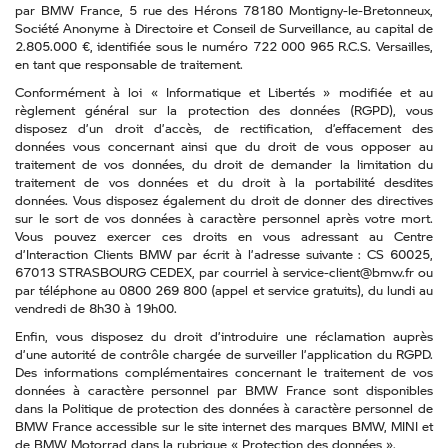
par BMW France, 5 rue des Hérons 78180 Montigny-le-Bretonneux,
Société Anonyme à Directoire et Conseil de Surveillance, au capital de
2.805.000 €, identifiée sous le numéro 722 000 965 R.C.S. Versailles,
en tant que responsable de traitement.
Conformément à loi « Informatique et Libertés » modifiée et au
règlement général sur la protection des données (RGPD), vous
disposez d’un droit d’accès, de rectification, d’effacement des
données vous concernant ainsi que du droit de vous opposer au
traitement de vos données, du droit de demander la limitation du
traitement de vos données et du droit à la portabilité desdites
données. Vous disposez également du droit de donner des directives
sur le sort de vos données à caractère personnel après votre mort.
Vous pouvez exercer ces droits en vous adressant au Centre
d’Interaction Clients BMW par écrit à l’adresse suivante : CS 60025,
67013 STRASBOURG CEDEX, par courriel à service-client@bmw.fr ou
par téléphone au 0800 269 800 (appel et service gratuits), du lundi au
vendredi de 8h30 à 19h00.
Enfin, vous disposez du droit d’introduire une réclamation auprès
d’une autorité de contrôle chargée de surveiller l’application du RGPD.
Des informations complémentaires concernant le traitement de vos
données à caractère personnel par BMW France sont disponibles
dans la Politique de protection des données à caractère personnel de
BMW France accessible sur le site internet des marques BMW, MINI et
de BMW Motorrad dans la rubrique « Protection des données ».