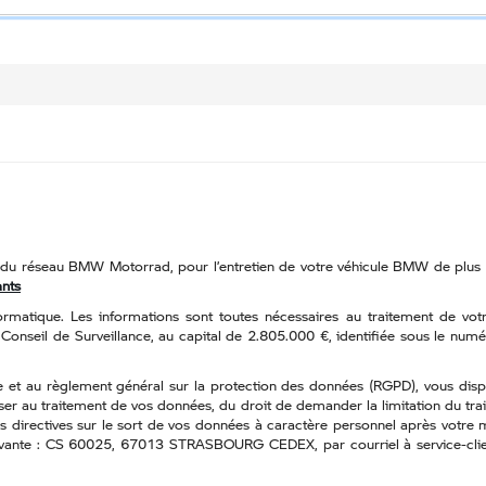
s du réseau BMW Motorrad, pour l’entretien de votre véhicule BMW de plus 
ants
 informatique. Les informations sont toutes nécessaires au traitement 
onseil de Surveillance, au capital de 2.805.000 €, identifiée sous le num
 et au règlement général sur la protection des données (RGPD), vous dispos
r au traitement de vos données, du droit de demander la limitation du trait
directives sur le sort de vos données à caractère personnel après votre 
 suivante : CS 60025, 67013 STRASBOURG CEDEX, par courriel à service-c