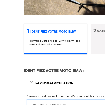
Mécanicien sous une moto avec un réservoir de couleur pou
2
1
VOTR
IDENTIFIEZ VOTRE MOTO BMW
Etape no
Identifiez votre moto BMW parmi les
deux critères ci-
dessous
.
IDENTIFIEZ VOTRE MOTO BMW
PAR IMMATRICULATION
Saisissez ci-dessous le numéro d'immatriculation sans es