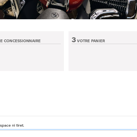
rpre dont on voit dépasser le bras avec une clé.
3
E CONCESSIONNAIRE
VOTRE PANIER
n active
Etape non active
pace ni tiret.