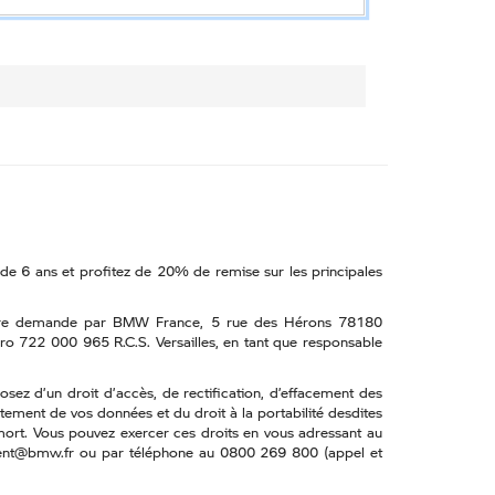
de 6 ans et profitez de 20% de remise sur les principales
de votre demande par BMW France, 5 rue des Hérons 78180
éro 722 000 965 R.C.S. Versailles, en tant que responsable
ez d’un droit d’accès, de rectification, d’effacement des
ement de vos données et du droit à la portabilité desdites
mort. Vous pouvez exercer ces droits en vous adressant au
lient@bmw.fr ou par téléphone au 0800 269 800 (appel et