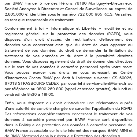
par BMW France, 5 rue des Hérons 78180 Montigny-le-Bretonneux,
Société Anonyme à Directoire et Conseil de Surveillance, au capital de
2.805.000 €, identifiée sous le numéro 722 000 965 R.C.S. Versailles,
en tant que responsable de traitement.
Conformément à loi « Informatique et Libertés » modifiée et au
règlement général sur la protection des données (RGPD), vous
disposez d’un droit d’accès, de rectification, d’effacement des
données vous concernant ainsi que du droit de vous opposer au
traitement de vos données, du droit de demander la limitation du
traitement de vos données et du droit à la portabilité desdites
données. Vous disposez également du droit de donner des directives
sur le sort de vos données à caractère personnel après votre mort.
Vous pouvez exercer ces droits en vous adressant au Centre
d’Interaction Clients BMW par écrit à l’adresse suivante : CS 60025,
67013 STRASBOURG CEDEX, par courriel à service-client@bmw.fr ou
par téléphone au 0800 269 800 (appel et service gratuits), du lundi au
vendredi de 8h30 à 19h00.
Enfin, vous disposez du droit d’introduire une réclamation auprès
d’une autorité de contrôle chargée de surveiller l’application du RGPD.
Des informations complémentaires concernant le traitement de vos
données à caractère personnel par BMW France sont disponibles
dans la Politique de protection des données à caractère personnel de
BMW France accessible sur le site internet des marques BMW, MINI et
de BMW Motorrad dans la rubrique « Protection des données ».